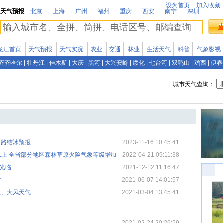
设为首页
加入收藏
天气预报
北京
上海
广州
福州
重庆
西安
南宁
深圳
龙江首页
天气预报
天气实况
农业
交通
林业
生活天气
科普
气象影视
齐齐哈尔
|
牡丹江
|
佳木斯
|
大庆
|
黑河
|
大兴安岭
|
绥化
|
七台河
|
双鸭山
|
鸡西
|
伊春
城市天气查询：
道路结冰预报
2023-11-16 10:45:41
以上 全省部分地区森林草原火险气象等级增加
2022-04-21 09:11:38
次光临
2021-12-12 11:16:47
时
2021-06-07 14:01:57
温、大风天气
2021-03-04 13:45:41
2021-02-24 20:26:59