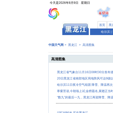
今天是
2026年8月9日
星期日
首页
黑
哈尔滨
|
中国天气网
>
黑龙江
>
高清图集
高清图集
黑龙江省气象台11月16日08时30分发布
20日黑龙江省南部地区局地阵风可达9级
哈尔滨11日夜冷空气组团 降雪、降温再
寒窗苦读,今朝场上试;金榜题名,展翅正当
“数九”的最后一九，黑龙江再迎降雪、降
记忆好时光 尽在黑龙江